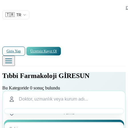
D
🇹🇷
TR
Giriş Yap
Ücretsiz Kayıt Ol
Tıbbi Farmakoloji GİRESUN
Bu Kategoride 0 sonuç bulundu
Ara
Ara