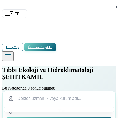
D
🇹🇷
TR
Giriş Yap
Ücretsiz Kayıt Ol
Tıbbi Ekoloji ve Hidroklimatoloji
ŞEHİTKAMİL
Bu Kategoride 0 sonuç bulundu