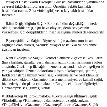
Bulaşıcı Hastalıkların Ekolojisi: Bulaşıcı hastalıkların yayılımında
çevresel faktörlerin rolü araştırılır. Örneğin, vektör kaynaklı
hastalıklar (sıtma, Zika virüsü gibi) ve su kaynaklı hastalıklar
incelenir.
İklim Değişikliğinin Sağlık Etkileri: İklim değişikliğinin neden
olduğu sıcaklık artışı, aşırı hava olayları, deniz seviyesinin
yükselmesi gibi değişikliklerin insan sağlığına etkileri değerlendirilir.
Biyoçeşitlilik ve Sağlık: Biyoçeşitliliğin azalmasının insan
sağlığına olan etkileri, özellikle bulaşıcı hastalıklar ve beslenme
açısından incelenir.
Kent Ekolojisi ve Sağlık: Kentsel alanlardaki çevresel koşulların
(hava kirliliği, gürültü, yeşil alanların azlığı) insan sağlığına etkileri
araştırılır. Gaziantep ili, sağlık hizmetleri açısından sürekli gelişen bir
yapıya sahiptir. Uzman doktorlara ulaşımın kolaylaştığı şehirde,
farklı branşlarda hizmet veren sağlık kuruluşları ve özel klinikler
dikkat çekmektedir. Gaziantep, hasta memnuniyeti ve kaliteli sağlık
hizmetleriyle ön plana çıkmaktadır. En güncel doktor bilgileriyle
Gaziantep'de sağlığınız güvende.
#TıbbiEkoloji #Hidroklimatoloji #ÇevreSağlığı #İklimveSağlık
#EkolojikTıp #Klimaterapi #Balneoterapi #SağlıkTurizmi
#DoğalTedavi #Gaziantep #GaziantepDoktor #GaziantepSağlık