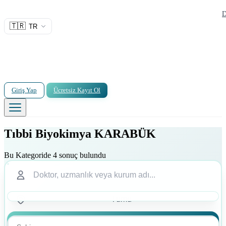
D
🇹🇷
TR
Giriş Yap
Ücretsiz Kayıt Ol
Tıbbi Biyokimya KARABÜK
Bu Kategoride 4 sonuç bulundu
Ara
Ara