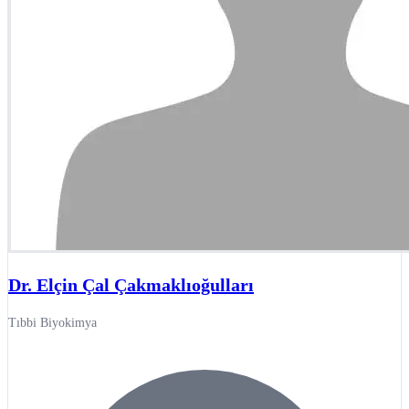
Dr. Elçin Çal Çakmaklıoğulları
Tıbbi Biyokimya