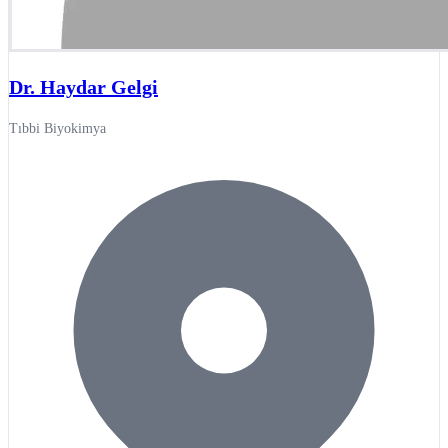
Dr. Haydar Gelgi
Tıbbi Biyokimya