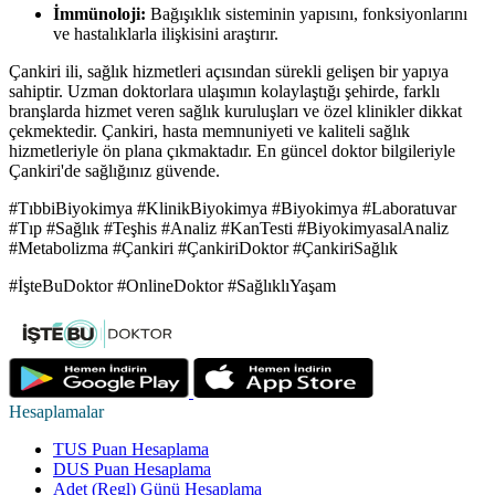
İmmünoloji:
Bağışıklık sisteminin yapısını, fonksiyonlarını
ve hastalıklarla ilişkisini araştırır.
Çankiri ili, sağlık hizmetleri açısından sürekli gelişen bir yapıya
sahiptir. Uzman doktorlara ulaşımın kolaylaştığı şehirde, farklı
branşlarda hizmet veren sağlık kuruluşları ve özel klinikler dikkat
çekmektedir. Çankiri, hasta memnuniyeti ve kaliteli sağlık
hizmetleriyle ön plana çıkmaktadır. En güncel doktor bilgileriyle
Çankiri'de sağlığınız güvende.
#TıbbiBiyokimya #KlinikBiyokimya #Biyokimya #Laboratuvar
#Tıp #Sağlık #Teşhis #Analiz #KanTesti #BiyokimyasalAnaliz
#Metabolizma #Çankiri #ÇankiriDoktor #ÇankiriSağlık
#İşteBuDoktor #OnlineDoktor #SağlıklıYaşam
Hesaplamalar
TUS Puan Hesaplama
DUS Puan Hesaplama
Adet (Regl) Günü Hesaplama