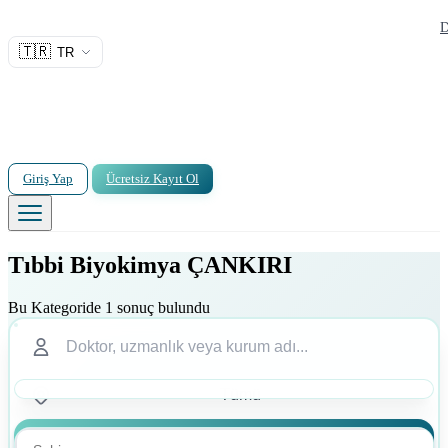
D
🇹🇷
TR
Giriş Yap
Ücretsiz Kayıt Ol
Tıbbi Biyokimya ÇANKIRI
Bu Kategoride 1 sonuç bulundu
Ara
Ara