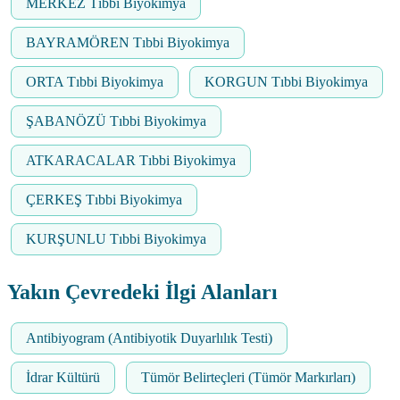
MERKEZ Tıbbi Biyokimya
BAYRAMÖREN Tıbbi Biyokimya
ORTA Tıbbi Biyokimya
KORGUN Tıbbi Biyokimya
ŞABANÖZÜ Tıbbi Biyokimya
ATKARACALAR Tıbbi Biyokimya
ÇERKEŞ Tıbbi Biyokimya
KURŞUNLU Tıbbi Biyokimya
Yakın Çevredeki İlgi Alanları
Antibiyogram (Antibiyotik Duyarlılık Testi)
İdrar Kültürü
Tümör Belirteçleri (Tümör Markırları)