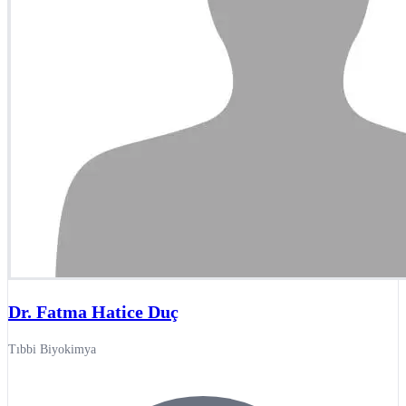
Dr. Fatma Hatice Duç
Tıbbi Biyokimya