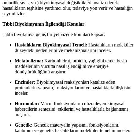
omurilik sıvısı vb.) biyokimyasal değişiklikleri analiz ederek
hastalıkların teşhisine yardımcı olur, tedaviye yön verir ve hastalığın
seyrini izler.
Tıbbi Biyokimyanın İlgilendiği Konular
Tıbbi biyokimya geniş bir yelpazede konuları kapsar:
Hastalıkların Biyokimyasal Temeli:
Hastalıkların moleküler
düzeydeki nedenlerini ve mekanizmalarını inceler.
Metabolizma:
Karbonhidrat, protein, yağ gibi temel besin
maddelerinin vücutta nasıl işlendiğini ve enerjiye
dönüştürüldüğünü araştırır.
Enzimler:
Biyokimyasal reaksiyonları katalize eden
proteinlerin yapısını, fonksiyonlarını ve hastalıklarla ilişkisini
inceler.
Hormonlar:
Vücut fonksiyonlarını düzenleyen kimyasal
habercilerin sentezini, etkilerini ve hastalıklarla bağlantısını
araştırır.
Genetik:
Genetik materyalin yapısını, fonksiyonlarını,
kalıtımını ve genetik hastalıkların moleküler temelini inceler.