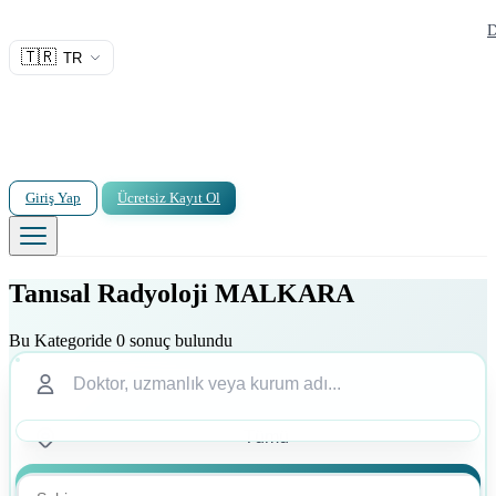
D
🇹🇷
TR
Giriş Yap
Ücretsiz Kayıt Ol
Tanısal Radyoloji MALKARA
Bu Kategoride 0 sonuç bulundu
Ara
Ara