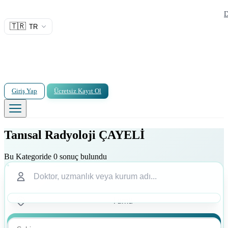
D
🇹🇷
TR
Giriş Yap
Ücretsiz Kayıt Ol
Tanısal Radyoloji ÇAYELİ
Bu Kategoride 0 sonuç bulundu
Ara
Ara