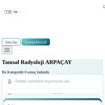
D
🇹🇷
TR
Giriş Yap
Ücretsiz Kayıt Ol
Tanısal Radyoloji ARPAÇAY
Bu Kategoride 0 sonuç bulundu
Ara
Ara