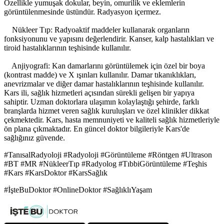
Özellikle yumuşak dokular, beyin, omurilik ve eklemlerin
görüntülenmesinde üstündür. Radyasyon içermez.
Nükleer Tıp: Radyoaktif maddeler kullanarak organların
fonksiyonunu ve yapısını değerlendirir. Kanser, kalp hastalıkları ve
tiroid hastalıklarının teşhisinde kullanılır.
Anjiyografi: Kan damarlarını görüntülemek için özel bir boya
(kontrast madde) ve X ışınları kullanılır. Damar tıkanıklıkları,
anevrizmalar ve diğer damar hastalıklarının teşhisinde kullanılır.
Kars ili, sağlık hizmetleri açısından sürekli gelişen bir yapıya
sahiptir. Uzman doktorlara ulaşımın kolaylaştığı şehirde, farklı
branşlarda hizmet veren sağlık kuruluşları ve özel klinikler dikkat
çekmektedir. Kars, hasta memnuniyeti ve kaliteli sağlık hizmetleriyle
ön plana çıkmaktadır. En güncel doktor bilgileriyle Kars'de
sağlığınız güvende.
#TanısalRadyoloji #Radyoloji #Görüntüleme #Röntgen #Ultrason
#BT #MR #NükleerTıp #Radyolog #TıbbiGörüntüleme #Teşhis
#Kars #KarsDoktor #KarsSağlık
#İşteBuDoktor #OnlineDoktor #SağlıklıYaşam