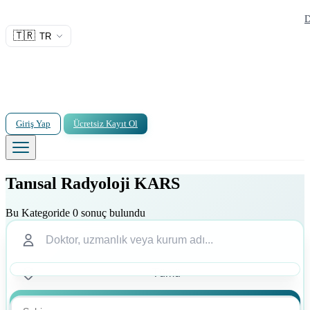
D
🇹🇷
TR
Giriş Yap
Ücretsiz Kayıt Ol
Tanısal Radyoloji KARS
Bu Kategoride 0 sonuç bulundu
Ara
Ara