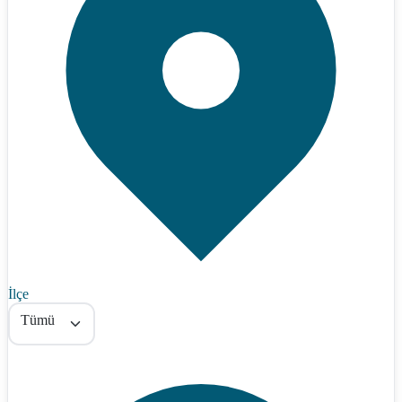
İlçe
Tümü