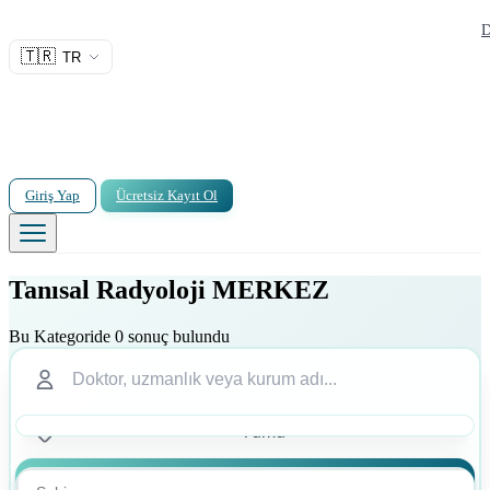
D
🇹🇷
TR
Giriş Yap
Ücretsiz Kayıt Ol
Tanısal Radyoloji MERKEZ
Bu Kategoride 0 sonuç bulundu
Ara
Ara