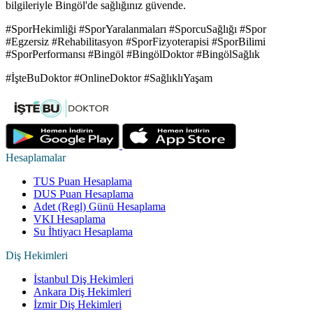
bilgileriyle Bingöl'de sağlığınız güvende.
#SporHekimliği #SporYaralanmaları #SporcuSağlığı #Spor
#Egzersiz #Rehabilitasyon #SporFizyoterapisi #SporBilimi
#SporPerformansı #Bingöl #BingölDoktor #BingölSağlık
#İşteBuDoktor #OnlineDoktor #SağlıklıYaşam
Hesaplamalar
TUS Puan Hesaplama
DUS Puan Hesaplama
Adet (Regl) Günü Hesaplama
VKI Hesaplama
Su İhtiyacı Hesaplama
Diş Hekimleri
İstanbul Diş Hekimleri
Ankara Diş Hekimleri
İzmir Diş Hekimleri