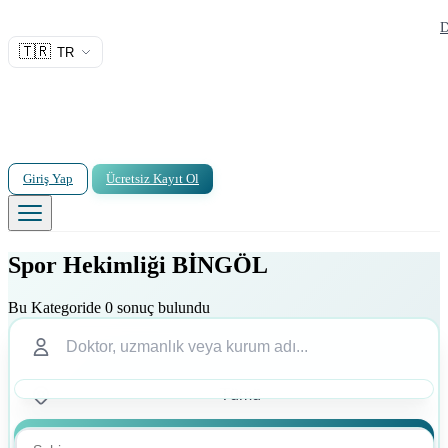
D
🇹🇷
TR
Giriş Yap
Ücretsiz Kayıt Ol
Spor Hekimliği BİNGÖL
Bu Kategoride 0 sonuç bulundu
Ara
Ara