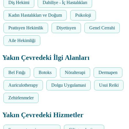
Diş Hekimi
Dahiliye - İç Hastalıkları
Kadın Hastalıkları ve Doğum
Psikoloji
Pratisyen Hekimlik
Diyetisyen
Genel Cerrahi
Aile Hekimliği
Yakın Çevredeki İlgi Alanları
Bel Fıtığı
Botoks
Nöralterapi
Dermapen
Auriculotherapy
Dolgu Uygulamasi
Usui Reiki
Zehirlenmeler
Yakın Çevredeki Hizmetler