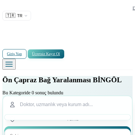
D
🇹🇷
TR
Giriş Yap
Ücretsiz Kayıt Ol
Ön Çapraz Bağ Yaralanması BİNGÖL
Bu Kategoride 0 sonuç bulundu
Ara
Ara