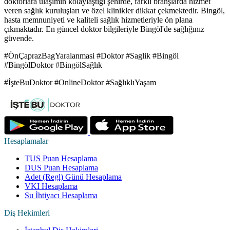
doktorlara ulaşımın kolaylaştığı şehirde, farklı branşlarda hizmet
veren sağlık kuruluşları ve özel klinikler dikkat çekmektedir. Bingöl,
hasta memnuniyeti ve kaliteli sağlık hizmetleriyle ön plana
çıkmaktadır. En güncel doktor bilgileriyle Bingöl'de sağlığınız
güvende.
#ÖnÇaprazBagYaralanmasi #Doktor #Saglik #Bingöl
#BingölDoktor #BingölSağlık
#İşteBuDoktor #OnlineDoktor #SağlıklıYaşam
Hesaplamalar
TUS Puan Hesaplama
DUS Puan Hesaplama
Adet (Regl) Günü Hesaplama
VKI Hesaplama
Su İhtiyacı Hesaplama
Diş Hekimleri