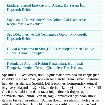
Epidural Steroid Enjeksiyonu: Ağrısız Bir Yaşam İçin
Kapsamlı Rehber
Vajinismus Tedavisinde Yanlış Bilinen Yaklaşımlar ve
Kaçınılması Gerekenler
Saç Dökülmesi ve Cilt Yenilemede Otolog Miktogreft:
Kapsamlı Rehber
Duktal Karsinoma İn Situ (DCIS) Patolojisi: Erken Tanı ve
Güncel Tedavi Stratejileri
Kadınlarda Anormal Rahim Kanamaları: Hormonal
Dengesizliklerden Cerrahi Çözümlere Tam Kılavuz
Spesifik Dil Gecikmesi, tıbbi uygulamalar arasında sık karşılaşılan
ve dikkatle ele alınması gereken bir alandır. Hem uzman doktorlar
hem de hastalar için Spesifik Dil Gecikmesi konusundaki güncel
bilgi ve yaklaşımlar sağlık hizmetlerinde kaliteyi artırır. Spesifik Dil
Gecikmesi hakkında daha fazla bilgi edinerek doğru sağlık
adımlarını atabilirsiniz. Van ili, sağlık hizmetleri açısından sürekli
gelişen bir yapıya sahiptir. Uzman doktorlara ulaşımın kolaylaştığı
şehirde, farklı branşlarda hizmet veren sağlık kuruluşları ve özel