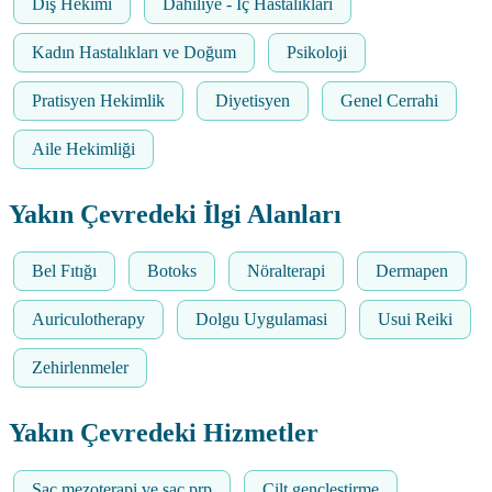
Diş Hekimi
Dahiliye - İç Hastalıkları
Kadın Hastalıkları ve Doğum
Psikoloji
Pratisyen Hekimlik
Diyetisyen
Genel Cerrahi
Aile Hekimliği
Yakın Çevredeki İlgi Alanları
Bel Fıtığı
Botoks
Nöralterapi
Dermapen
Auriculotherapy
Dolgu Uygulamasi
Usui Reiki
Zehirlenmeler
Yakın Çevredeki Hizmetler
Saç mezoterapi ve saç prp
Cilt gençleştirme