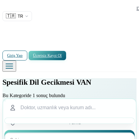
D
🇹🇷
TR
Giriş Yap
Ücretsiz Kayıt Ol
Spesifik Dil Gecikmesi VAN
Bu Kategoride 1 sonuç bulundu
Ara
Ara