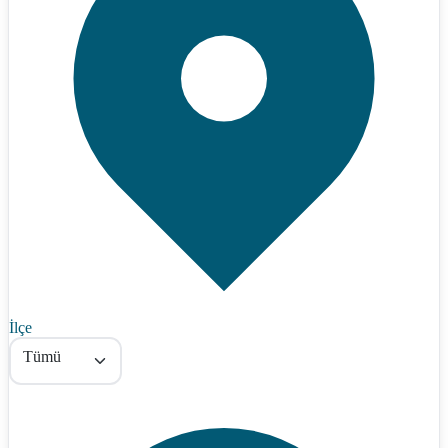
İlçe
Tümü