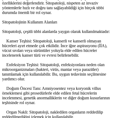
özelliklerini değerlendirir. Sitopatoloji, nispeten az invaziv
yöntemlerle hızlı ve doğru tanı sağlayabildiği için birçok tıbbi
durumda önemli bir rol oynar.
Sitopatolojinin Kullanım Alanları
Sitopatoloji, çeşitli tıbbi alanlarda yaygın olarak kullanılmaktadır:
Kanser Teşhisi: Sitopatoloji, kanserli ve kanserli olmayan
hücreleri ayırt etmede çok etkilidir. İnce iğne aspirasyonu (İİA),
vücut sıvıları veya sürüntüler yoluyla elde edilen hücreler
incelenerek kanser türü ve evresi belirlenebilir.
Enfeksiyon Teşhisi: Sitopatoloji, enfeksiyonlara neden olan
mikroorganizmaları (bakteri, virüs, mantar veya parazitler)
tanımlamak için kullanılabilir. Bu, uygun tedavinin seçilmesine
yardımcı olur.
Doğum Öncesi Tanı: Amniyosentez veya koryonik villus
örneklemesi gibi prosedürlerle elde edilen fetal hücrelerin
incelenmesi, genetik anormalliklerin ve diğer doğum kusurlarının
teşhisinde rol oynar.
Organ Nakli: Sitopatoloji, nakledilen organların reddedilip
reddedilmediğini izlemek için kullanılabilir.