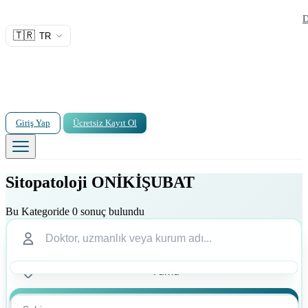
D
🇹🇷
TR
Giriş Yap
Ücretsiz Kayıt Ol
Sitopatoloji ONİKİŞUBAT
Bu Kategoride 0 sonuç bulundu
Ara
Ara