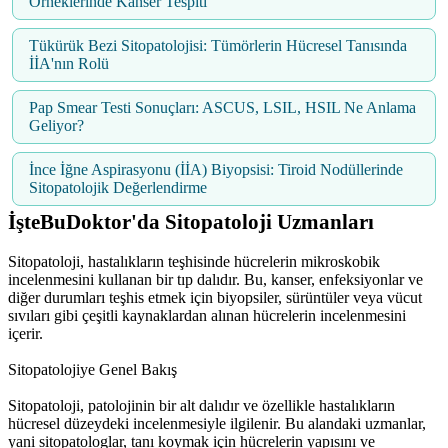
Örneklerinde Kanser Tespiti
Tükürük Bezi Sitopatolojisi: Tümörlerin Hücresel Tanısında
İİA'nın Rolü
Pap Smear Testi Sonuçları: ASCUS, LSIL, HSIL Ne Anlama
Geliyor?
İnce İğne Aspirasyonu (İİA) Biyopsisi: Tiroid Nodüllerinde
Sitopatolojik Değerlendirme
İşteBuDoktor'da Sitopatoloji Uzmanları
Sitopatoloji, hastalıkların teşhisinde hücrelerin mikroskobik
incelenmesini kullanan bir tıp dalıdır. Bu, kanser, enfeksiyonlar ve
diğer durumları teşhis etmek için biyopsiler, sürüntüler veya vücut
sıvıları gibi çeşitli kaynaklardan alınan hücrelerin incelenmesini
içerir.
Sitopatolojiye Genel Bakış
Sitopatoloji, patolojinin bir alt dalıdır ve özellikle hastalıkların
hücresel düzeydeki incelenmesiyle ilgilenir. Bu alandaki uzmanlar,
yani sitopatologlar, tanı koymak için hücrelerin yapısını ve