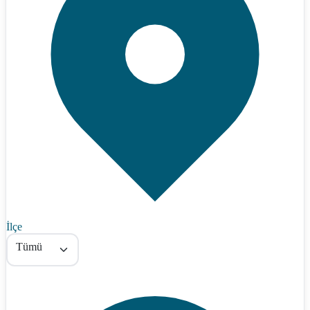
İlçe
Tümü