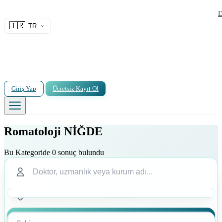
D
🇹🇷
TR
Giriş Yap
Ücretsiz Kayıt Ol
Romatoloji NİĞDE
Bu Kategoride 0 sonuç bulundu
Ara
Ara