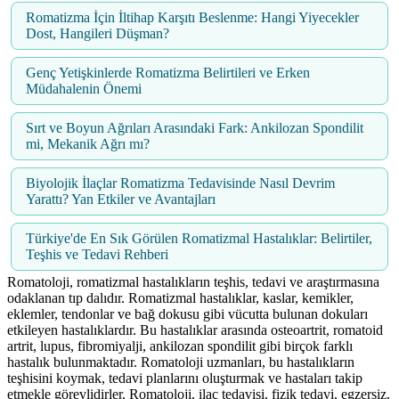
Romatizma İçin İltihap Karşıtı Beslenme: Hangi Yiyecekler
Dost, Hangileri Düşman?
Genç Yetişkinlerde Romatizma Belirtileri ve Erken
Müdahalenin Önemi
Sırt ve Boyun Ağrıları Arasındaki Fark: Ankilozan Spondilit
mi, Mekanik Ağrı mı?
Biyolojik İlaçlar Romatizma Tedavisinde Nasıl Devrim
Yarattı? Yan Etkiler ve Avantajları
Türkiye'de En Sık Görülen Romatizmal Hastalıklar: Belirtiler,
Teşhis ve Tedavi Rehberi
Romatoloji, romatizmal hastalıkların teşhis, tedavi ve araştırmasına
odaklanan tıp dalıdır. Romatizmal hastalıklar, kaslar, kemikler,
eklemler, tendonlar ve bağ dokusu gibi vücutta bulunan dokuları
etkileyen hastalıklardır. Bu hastalıklar arasında osteoartrit, romatoid
artrit, lupus, fibromiyalji, ankilozan spondilit gibi birçok farklı
hastalık bulunmaktadır. Romatoloji uzmanları, bu hastalıkların
teşhisini koymak, tedavi planlarını oluşturmak ve hastaları takip
etmekle görevlidirler. Romatoloji, ilaç tedavisi, fizik tedavi, egzersiz,