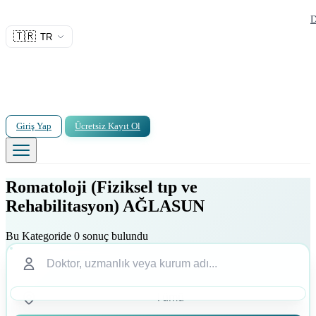
D
🇹🇷
TR
Giriş Yap
Ücretsiz Kayıt Ol
Romatoloji (Fiziksel tıp ve
Rehabilitasyon) AĞLASUN
Bu Kategoride 0 sonuç bulundu