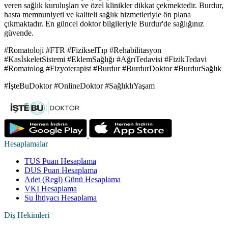
veren sağlık kuruluşları ve özel klinikler dikkat çekmektedir. Burdur,
hasta memnuniyeti ve kaliteli sağlık hizmetleriyle ön plana
çıkmaktadır. En güncel doktor bilgileriyle Burdur'de sağlığınız
güvende.
#Romatoloji #FTR #FizikselTıp #Rehabilitasyon
#KasİskeletSistemi #EklemSağlığı #AğrıTedavisi #FizikTedavi
#Romatolog #Fizyoterapist #Burdur #BurdurDoktor #BurdurSağlık
#İşteBuDoktor #OnlineDoktor #SağlıklıYaşam
Hesaplamalar
TUS Puan Hesaplama
DUS Puan Hesaplama
Adet (Regl) Günü Hesaplama
VKI Hesaplama
Su İhtiyacı Hesaplama
Diş Hekimleri