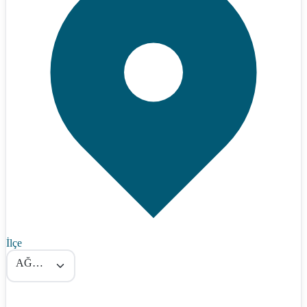
İlçe
AĞLASUN