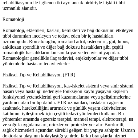
rehabilitasyonu ile ilgilenen iki ayrı ancak birbiriyle ilişkili tıbbi
uzmanlık alanıdır.
Romatoloji
Romatoloji, eklemleri, kasları, kemikleri ve bağ dokusunu etkileyen
tıbbi durumları inceleyen ve tedavi eden bir iç hastalıkları
uzmanlığıdır. Romatologlar, romatoid artrit, osteoartrit, gut, lupus,
ankilozan spondilit ve diğer bağ dokusu hastalıkları gibi çeşitli
romatolojik hastalıkların tanısını koyar ve tedavisini yaparlar.
Romatologlar genellikle ilaç tedavisi, enjeksiyonlar ve diğer tıbbi
yöntemlerle hastaları tedavi ederler.
Fiziksel Tıp ve Rehabilitasyon (FTR)
Fiziksel Tıp ve Rehabilitasyon, kas-iskelet sistemi veya sinir sistemi
hasarı veya hastalığı nedeniyle fonksiyon kaybı yaşayan kişilerin
fonksiyonel yeteneklerini geri kazanmalarına veya geliştirmelerine
yardımcı olan bir tıp dalıdır. FTR uzmanları, hastaların ağrısını
azaltmak, hareketliliğini artırmak ve günlük yaşam aktivitelerine
katılımını iyileştirmek için çeşitli tedavi yöntemleri kullanır. Bu
yöntemler arasında egzersiz terapisi, manuel terapi, elektroterapi, ısı
ve soğuk uygulamaları, ortezler ve protezler yer alır. Burdur ili,
sağlık hizmetleri açısından sürekli gelişen bir yapıya sahiptir. Uzman
doktorlara ulaşımın kolaylaştığı şehirde, farklı branşlarda hizmet