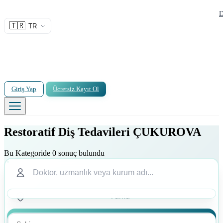
D
🇹🇷
TR
Giriş Yap
Ücretsiz Kayıt Ol
Restoratif Diş Tedavileri ÇUKUROVA
Bu Kategoride 0 sonuç bulundu
Ara
Ara