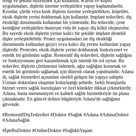
rengi ve şeklini düzeltmek için kullanılır. Kuron ve köprü
uygulamaları, dişlerin üzerine yerleştirilen yapay kaplamalardır.
Kronlar, çürük veya kırık dişlerin üzerine yerleştirilirken, köprüler,
eksik dişlerin yerini doldurmak için kullanılır. Implant tedavileri, diş
eksikliği durumunda kullanılan bir yöntemdir. Bu tedavide, çene
kemiğine yerleştirilen titanyum vida ile yapay diş kökü oluşturulur.
Bu sayede eksik dişlerin yerine kalıcı bir şekilde implant destekli
dişler yerleştirilebilir. Protez uygulamaları ise diş eksikliği
durumunda kullanılan geçici veya kalıcı diş yerine kullanılan yapay
dişlerdir. Protezler, eksik dişlerin yerini doldurarak fonksiyonel ve
estetik bir görünüm sağlar. Restoratif diş tedavileri, dişlerin sağlığını
ve fonksiyonunu geri kazandırmak için önemli bir rol oynar. Bu
tedaviler, dişlerin çürümesini önlemek, ağız sağlığını korumak ve
estetik bir görünüm sağlamak için düzenli olarak yapılmalıdır. Adana
ili, sağlık hizmetleri açısından sürekli gelişen bir yapıya sahiptir.
Uzman doktorlara ulaşımın kolaylaştığı şehirde, farklı branşlarda
hizmet veren sağlık kuruluşları ve özel klinikler dikkat çekmektedir.
Adana, hasta memnuniyeti ve kaliteli sağlık hizmetleriyle ön plana
çıkmaktadır. En güncel doktor bilgileriyle Adana'de sağlığınız
güvende.
#RestoratifDişTedavileri #Doktor #Sağlık #Adana #AdanaDoktor
#AdanaSağlık
#İşteBuDoktor #OnlineDoktor #SağlıklıYaşam