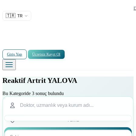
D
🇹🇷
TR
Giriş Yap
Ücretsiz Kayıt Ol
Reaktif Artrit YALOVA
Bu Kategoride 3 sonuç bulundu
Ara
Ara