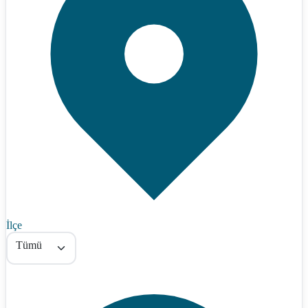
İlçe
Tümü