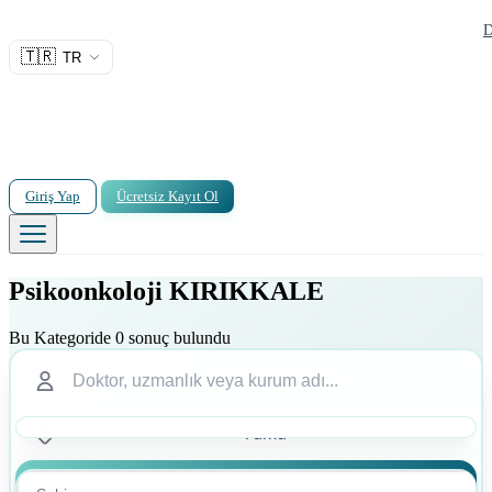
D
🇹🇷
TR
Giriş Yap
Ücretsiz Kayıt Ol
Psikoonkoloji KIRIKKALE
Bu Kategoride 0 sonuç bulundu
Ara
Ara