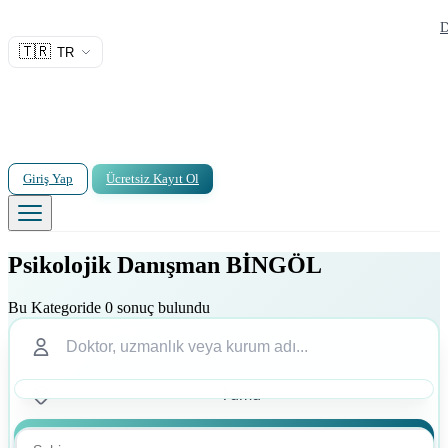
D
🇹🇷
TR
Giriş Yap
Ücretsiz Kayıt Ol
Psikolojik Danışman BİNGÖL
Bu Kategoride 0 sonuç bulundu
Ara
Ara