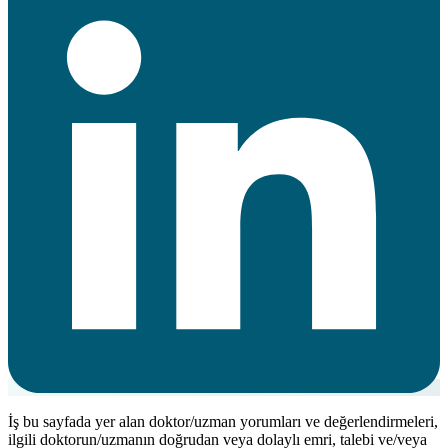
İş bu sayfada yer alan doktor/uzman yorumları ve değerlendirmeleri,
ilgili doktorun/uzmanın doğrudan veya dolaylı emri, talebi ve/veya