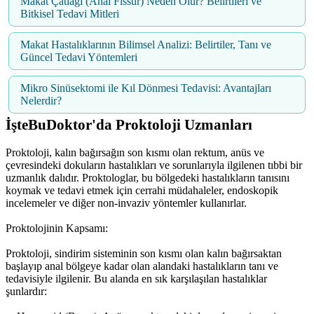
Makat Çatlağı (Anal Fissür) Neden Olur? Belirtileri ve
Bitkisel Tedavi Mitleri
Makat Hastalıklarının Bilimsel Analizi: Belirtiler, Tanı ve
Güncel Tedavi Yöntemleri
Mikro Sinüsektomi ile Kıl Dönmesi Tedavisi: Avantajları
Nelerdir?
İşteBuDoktor'da Proktoloji Uzmanları
Proktoloji, kalın bağırsağın son kısmı olan rektum, anüs ve
çevresindeki dokuların hastalıkları ve sorunlarıyla ilgilenen tıbbi bir
uzmanlık dalıdır. Proktologlar, bu bölgedeki hastalıkların tanısını
koymak ve tedavi etmek için cerrahi müdahaleler, endoskopik
incelemeler ve diğer non-invaziv yöntemler kullanırlar.
Proktolojinin Kapsamı:
Proktoloji, sindirim sisteminin son kısmı olan kalın bağırsaktan
başlayıp anal bölgeye kadar olan alandaki hastalıkların tanı ve
tedavisiyle ilgilenir. Bu alanda en sık karşılaşılan hastalıklar
şunlardır: