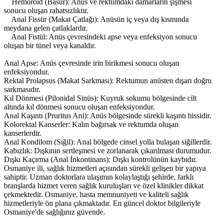
Hemoroid (Basur): Anüs ve rektumdaki damarların şişmesi
sonucu oluşan rahatsızlıktır.
Anal Fissür (Makat Çatlağı): Anüsün iç veya dış kısmında
meydana gelen çatlaklardır.
Anal Fistül: Anüs çevresindeki apse veya enfeksiyon sonucu
oluşan bir tünel veya kanaldır.
Anal Apse: Anüs çevresinde irin birikmesi sonucu oluşan
enfeksiyondur.
Rektal Prolapsus (Makat Sarkması): Rektumun anüsten dışarı doğru
sarkmasıdır.
Kıl Dönmesi (Pilonidal Sinüs): Kuyruk sokumu bölgesinde cilt
altında kıl dönmesi sonucu oluşan enfeksiyondur.
Anal Kaşıntı (Pruritus Ani): Anüs bölgesinde sürekli kaşıntı hissidir.
Kolorektal Kanserler: Kalın bağırsak ve rektumda oluşan
kanserlerdir.
Anal Kondilom (Siğil): Anal bölgede cinsel yolla bulaşan siğillerdir.
Kabızlık: Dışkının sertleşmesi ve zorlanarak çıkarılması durumudur.
Dışkı Kaçırma (Anal İnkontinans): Dışkı kontrolünün kaybıdır.
Osmaniye ili, sağlık hizmetleri açısından sürekli gelişen bir yapıya
sahiptir. Uzman doktorlara ulaşımın kolaylaştığı şehirde, farklı
branşlarda hizmet veren sağlık kuruluşları ve özel klinikler dikkat
çekmektedir. Osmaniye, hasta memnuniyeti ve kaliteli sağlık
hizmetleriyle ön plana çıkmaktadır. En güncel doktor bilgileriyle
Osmaniye'de sağlığınız güvende.