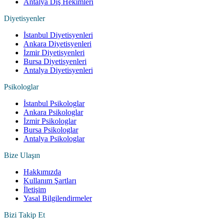
Antalya Diş Hekimleri
Diyetisyenler
İstanbul Diyetisyenleri
Ankara Diyetisyenleri
İzmir Diyetisyenleri
Bursa Diyetisyenleri
Antalya Diyetisyenleri
Psikologlar
İstanbul Psikologlar
Ankara Psikologlar
İzmir Psikologlar
Bursa Psikologlar
Antalya Psikologlar
Bize Ulaşın
Hakkımızda
Kullanım Şartları
İletişim
Yasal Bilgilendirmeler
Bizi Takip Et