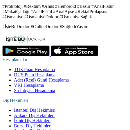
#Proktoloji #Rektum #Anüs #Hemoroid #Basur #AnalFissür
#MakatÇatlağı #AnalFistül #AnalApse #RektalProlapsus
#Osmaniye #OsmaniyeDoktor #OsmaniyeSağlık
#İşteBuDoktor #OnlineDoktor #SağlıklıYaşam
Hesaplamalar
TUS Puan Hesaplama
DUS Puan Hesaplama
Adet (Regl) Günü Hesaplama
VKI Hesaplama
Su İhtiyacı Hesaplama
Diş Hekimleri
İstanbul Diş Hekimleri
Ankara Diş Hekimleri
İzmir Diş Hekimleri
Bursa Diş Hekimleri