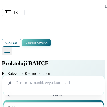
D
🇹🇷
TR
Giriş Yap
Ücretsiz Kayıt Ol
Proktoloji BAHÇE
Bu Kategoride 0 sonuç bulundu
Ara
Ara