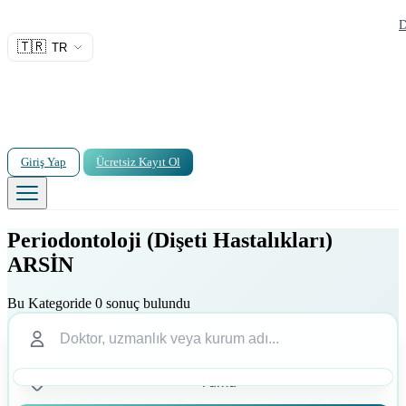
D
🇹🇷
TR
Giriş Yap
Ücretsiz Kayıt Ol
Periodontoloji (Dişeti Hastalıkları)
ARSİN
Bu Kategoride 0 sonuç bulundu