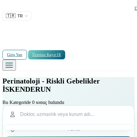
D
🇹🇷
TR
Giriş Yap
Ücretsiz Kayıt Ol
Perinatoloji - Riskli Gebelikler
İSKENDERUN
Bu Kategoride 0 sonuç bulundu