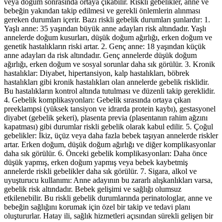
veya doğum sonrasında ortaya çıkabilir. Riskli gebelikler, anne ve
bebeğin yakından takip edilmesi ve gerekli önlemlerin alınması
gereken durumları içerir. Bazı riskli gebelik durumları şunlardır: 1.
Yaşlı anne: 35 yaşından büyük anne adayları risk altındadır. Yaşlı
annelerde doğum kusurları, düşük doğum ağırlığı, erken doğum ve
genetik hastalıkların riski artar. 2. Genç anne: 18 yaşından küçük
anne adayları da risk altındadır. Genç annelerde düşük doğum
ağırlığı, erken doğum ve sosyal sorunlar daha sık görülür. 3. Kronik
hastalıklar: Diyabet, hipertansiyon, kalp hastalıkları, böbrek
hastalıkları gibi kronik hastalıkları olan annelerde gebelik risklidir.
Bu hastalıkların kontrol altında tutulması ve düzenli takip gereklidir.
4. Gebelik komplikasyonları: Gebelik sırasında ortaya çıkan
preeklampsi (yüksek tansiyon ve idrarda protein kaybı), gestasyonel
diyabet (gebelik şekeri), plasenta previa (plasentanın rahim ağzını
kapatması) gibi durumlar riskli gebelik olarak kabul edilir. 5. Çoğul
gebelikler: İkiz, üçüz veya daha fazla bebek taşıyan annelerde riskler
artar. Erken doğum, düşük doğum ağırlığı ve diğer komplikasyonlar
daha sık görülür. 6. Önceki gebelik komplikasyonları: Daha önce
düşük yapmış, erken doğum yapmış veya bebek kaybetmiş
annelerde riskli gebelikler daha sık görülür. 7. Sigara, alkol ve
uyuşturucu kullanımı: Anne adayının bu zararlı alışkanlıkları varsa,
gebelik risk altındadır. Bebek gelişimi ve sağlığı olumsuz
etkilenebilir. Bu riskli gebelik durumlarında perinatologlar, anne ve
bebeğin sağlığını korumak için özel bir takip ve tedavi planı
oluştururlar. Hatay ili, sağlık hizmetleri açısından sürekli gelişen bir