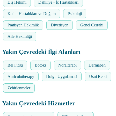
Diş Hekimi
Dahiliye - İç Hastalıkları
Kadın Hastalıkları ve Doğum
Psikoloji
Pratisyen Hekimlik
Diyetisyen
Genel Cerrahi
Aile Hekimliği
Yakın Çevredeki İlgi Alanları
Bel Fıtığı
Botoks
Nöralterapi
Dermapen
Auriculotherapy
Dolgu Uygulamasi
Usui Reiki
Zehirlenmeler
Yakın Çevredeki Hizmetler