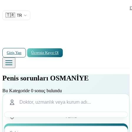
D
🇹🇷
TR
Giriş Yap
Ücretsiz Kayıt Ol
Penis sorunları OSMANİYE
Bu Kategoride 0 sonuç bulundu
Ara
Ara