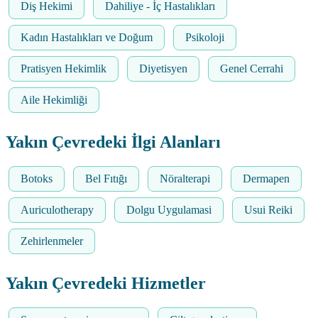
Diş Hekimi
Dahiliye - İç Hastalıkları
Kadın Hastalıkları ve Doğum
Psikoloji
Pratisyen Hekimlik
Diyetisyen
Genel Cerrahi
Aile Hekimliği
Yakın Çevredeki İlgi Alanları
Botoks
Bel Fıtığı
Nöralterapi
Dermapen
Auriculotherapy
Dolgu Uygulamasi
Usui Reiki
Zehirlenmeler
Yakın Çevredeki Hizmetler