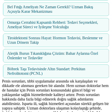
Bel Fıtığı Ameliyatı Ne Zaman Gerekli? Uzman Bakış
Açısıyla Karar Mekanizması
Omurga Cerrahisi Kapsamlı Rehberi: Tedavi Seçenekleri,
Ameliyat Süreci ve İyileşme Yolculuğu
Tiroidektomi Sonrası Hayat: Hormon Tedavisi, Beslenme ve
Uzun Dönem Takip
Alerjik Burun Tıkanıklığına Çözüm: Bahar Aylarına Özel
Önlemler ve Tedaviler
Böbrek Taşı Tedavisinde Altın Standart: Perkütan
Nefrolitotomi (PCNL)
Penis sorunları, tıbbi uygulamalar arasında sık karşılaşılan ve
dikkatle ele alınması gereken bir alandır. Hem uzman doktorlar hem
de hastalar için Penis sorunları konusundaki güncel bilgi ve
yaklaşımlar sağlık hizmetlerinde kaliteyi artırır. Penis sorunları
hakkında daha fazla bilgi edinerek doğru sağlık adımlarını
atabilirsiniz. Isparta ili, sağlık hizmetleri açısından sürekli gelişen bir
yapıya sahiptir. Uzman doktorlara ulaşımın kolaylaştığı şehirde,