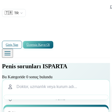
D
🇹🇷
TR
Giriş Yap
Ücretsiz Kayıt Ol
Penis sorunları ISPARTA
Bu Kategoride 0 sonuç bulundu
Ara
Ara