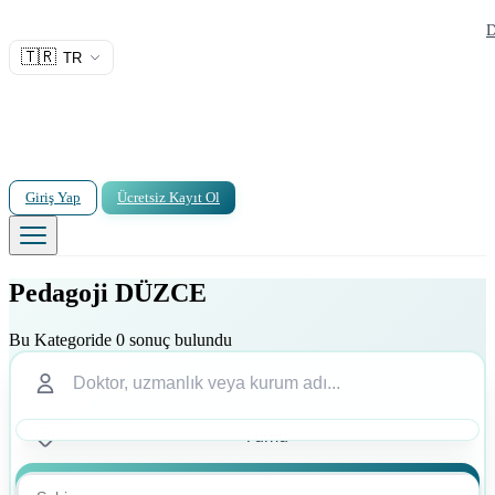
D
🇹🇷
TR
Giriş Yap
Ücretsiz Kayıt Ol
Pedagoji DÜZCE
Bu Kategoride 0 sonuç bulundu
Ara
Ara