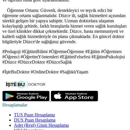
Öğrenme Ortamı: Güvenli, destekleyici ve teşvik edici bir
öğrenme ortamı sağlanmalıdır. Düzce ili, sağlık hizmetleri açısından
sürekli gelişen bir yapıya sahiptir. Uzman doktorlara ulaşımın
kolaylaştığı şehirde, farklı branşlarda hizmet veren sağlık kuruluşları
ve özel klinikler dikkat çekmektedir. Düzce, hasta memnuniyeti ve
kaliteli sağlık hizmetleriyle ön plana çıkmaktadır. En güncel doktor
bilgileriyle Düzce'de sağlığınız güvende.
#Pedagoji #EğitimBilimi #ÖğretmeÖğrenme #Eğitim #Öğretmen
#Öğrenci #ÖğretimYöntemleri #EğitimFelsefesi #EğitimPsikolojisi
#Düzce #DüzceDoktor #DüzceSağlık
#İşteBuDoktor #OnlineDoktor #SağlıklıYaşam
Hesaplamalar
TUS Puan Hesaplama
DUS Puan Hesaplama
Adet (Regl) Günü Hesaplama