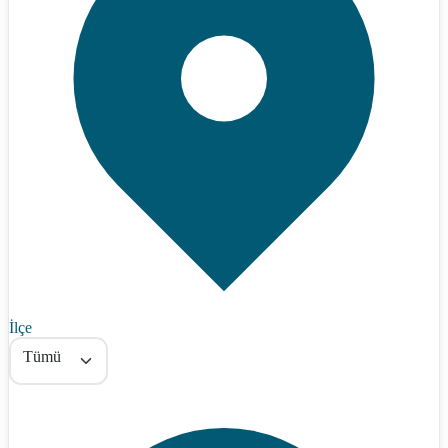
İlçe
Tümü