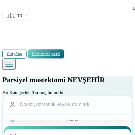
D
🇹🇷
TR
Giriş Yap
Ücretsiz Kayıt Ol
Parsiyel mastektomi NEVŞEHİR
Bu Kategoride 0 sonuç bulundu
Ara
Ara