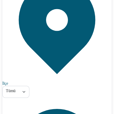
İlçe
Tümü