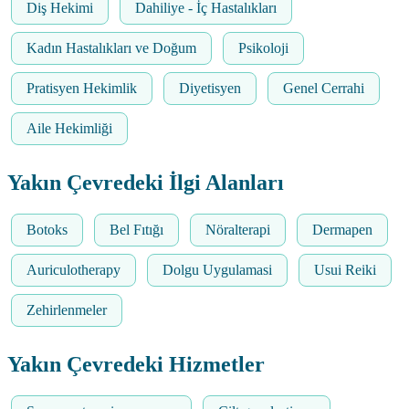
Diş Hekimi
Dahiliye - İç Hastalıkları
Kadın Hastalıkları ve Doğum
Psikoloji
Pratisyen Hekimlik
Diyetisyen
Genel Cerrahi
Aile Hekimliği
Yakın Çevredeki İlgi Alanları
Botoks
Bel Fıtığı
Nöralterapi
Dermapen
Auriculotherapy
Dolgu Uygulamasi
Usui Reiki
Zehirlenmeler
Yakın Çevredeki Hizmetler