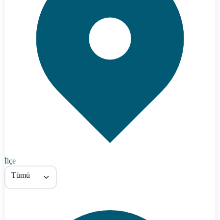
İlçe
Tümü