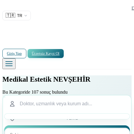
D
🇹🇷
TR
Giriş Yap
Ücretsiz Kayıt Ol
Medikal Estetik NEVŞEHİR
Bu Kategoride 107 sonuç bulundu
Ara
Ara