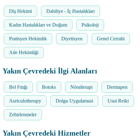
Diş Hekimi
Dahiliye - İç Hastalıkları
Kadın Hastalıkları ve Doğum
Psikoloji
Pratisyen Hekimlik
Diyetisyen
Genel Cerrahi
Aile Hekimliği
Yakın Çevredeki İlgi Alanları
Bel Fıtığı
Botoks
Nöralterapi
Dermapen
Auriculotherapy
Dolgu Uygulamasi
Usui Reiki
Zehirlenmeler
Yakın Çevredeki Hizmetler