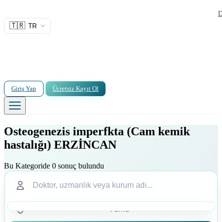
D
🇹🇷
TR
Giriş Yap
Ücretsiz Kayıt Ol
Osteogenezis imperfkta (Cam kemik
hastalığı) ERZİNCAN
Bu Kategoride 0 sonuç bulundu