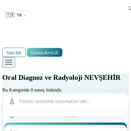
D
🇹🇷
TR
Giriş Yap
Ücretsiz Kayıt Ol
Oral Diagnoz ve Radyoloji NEVŞEHİR
Bu Kategoride 0 sonuç bulundu
Ara
Ara