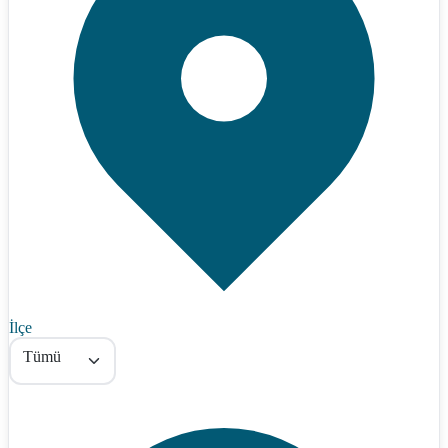
İlçe
Tümü