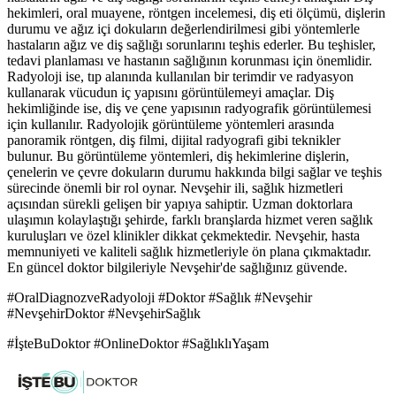
hekimleri, oral muayene, röntgen incelemesi, diş eti ölçümü, dişlerin
durumu ve ağız içi dokuların değerlendirilmesi gibi yöntemlerle
hastaların ağız ve diş sağlığı sorunlarını teşhis ederler. Bu teşhisler,
tedavi planlaması ve hastanın sağlığının korunması için önemlidir.
Radyoloji ise, tıp alanında kullanılan bir terimdir ve radyasyon
kullanarak vücudun iç yapısını görüntülemeyi amaçlar. Diş
hekimliğinde ise, diş ve çene yapısının radyografik görüntülemesi
için kullanılır. Radyolojik görüntüleme yöntemleri arasında
panoramik röntgen, diş filmi, dijital radyografi gibi teknikler
bulunur. Bu görüntüleme yöntemleri, diş hekimlerine dişlerin,
çenelerin ve çevre dokuların durumu hakkında bilgi sağlar ve teşhis
sürecinde önemli bir rol oynar. Nevşehir ili, sağlık hizmetleri
açısından sürekli gelişen bir yapıya sahiptir. Uzman doktorlara
ulaşımın kolaylaştığı şehirde, farklı branşlarda hizmet veren sağlık
kuruluşları ve özel klinikler dikkat çekmektedir. Nevşehir, hasta
memnuniyeti ve kaliteli sağlık hizmetleriyle ön plana çıkmaktadır.
En güncel doktor bilgileriyle Nevşehir'de sağlığınız güvende.
#OralDiagnozveRadyoloji #Doktor #Sağlık #Nevşehir
#NevşehirDoktor #NevşehirSağlık
#İşteBuDoktor #OnlineDoktor #SağlıklıYaşam