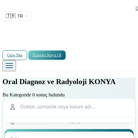
D
🇹🇷
TR
Giriş Yap
Ücretsiz Kayıt Ol
Oral Diagnoz ve Radyoloji KONYA
Bu Kategoride 0 sonuç bulundu
Ara
Ara