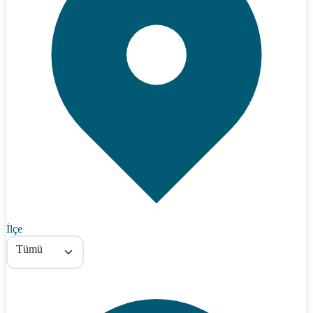
İlçe
Tümü