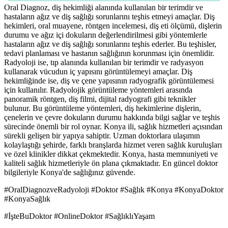
Oral Diagnoz, diş hekimliği alanında kullanılan bir terimdir ve
hastaların ağız ve diş sağlığı sorunlarını teşhis etmeyi amaçlar. Diş
hekimleri, oral muayene, röntgen incelemesi, diş eti ölçümü, dişlerin
durumu ve ağız içi dokuların değerlendirilmesi gibi yöntemlerle
hastaların ağız ve diş sağlığı sorunlarını teşhis ederler. Bu teşhisler,
tedavi planlaması ve hastanın sağlığının korunması için önemlidir.
Radyoloji ise, tıp alanında kullanılan bir terimdir ve radyasyon
kullanarak vücudun iç yapısını görüntülemeyi amaçlar. Diş
hekimliğinde ise, diş ve çene yapısının radyografik görüntülemesi
için kullanılır. Radyolojik görüntüleme yöntemleri arasında
panoramik röntgen, diş filmi, dijital radyografi gibi teknikler
bulunur. Bu görüntüleme yöntemleri, diş hekimlerine dişlerin,
çenelerin ve çevre dokuların durumu hakkında bilgi sağlar ve teşhis
sürecinde önemli bir rol oynar. Konya ili, sağlık hizmetleri açısından
sürekli gelişen bir yapıya sahiptir. Uzman doktorlara ulaşımın
kolaylaştığı şehirde, farklı branşlarda hizmet veren sağlık kuruluşları
ve özel klinikler dikkat çekmektedir. Konya, hasta memnuniyeti ve
kaliteli sağlık hizmetleriyle ön plana çıkmaktadır. En güncel doktor
bilgileriyle Konya'de sağlığınız güvende.
#OralDiagnozveRadyoloji #Doktor #Sağlık #Konya #KonyaDoktor
#KonyaSağlık
#İşteBuDoktor #OnlineDoktor #SağlıklıYaşam