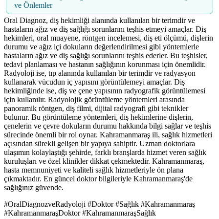
ve Önlemler
Oral Diagnoz, diş hekimliği alanında kullanılan bir terimdir ve
hastaların ağız ve diş sağlığı sorunlarını teşhis etmeyi amaçlar. Diş
hekimleri, oral muayene, röntgen incelemesi, diş eti ölçümü, dişlerin
durumu ve ağız içi dokuların değerlendirilmesi gibi yöntemlerle
hastaların ağız ve diş sağlığı sorunlarını teşhis ederler. Bu teşhisler,
tedavi planlaması ve hastanın sağlığının korunması için önemlidir.
Radyoloji ise, tıp alanında kullanılan bir terimdir ve radyasyon
kullanarak vücudun iç yapısını görüntülemeyi amaçlar. Diş
hekimliğinde ise, diş ve çene yapısının radyografik görüntülemesi
için kullanılır. Radyolojik görüntüleme yöntemleri arasında
panoramik röntgen, diş filmi, dijital radyografi gibi teknikler
bulunur. Bu görüntüleme yöntemleri, diş hekimlerine dişlerin,
çenelerin ve çevre dokuların durumu hakkında bilgi sağlar ve teşhis
sürecinde önemli bir rol oynar. Kahramanmaraş ili, sağlık hizmetleri
açısından sürekli gelişen bir yapıya sahiptir. Uzman doktorlara
ulaşımın kolaylaştığı şehirde, farklı branşlarda hizmet veren sağlık
kuruluşları ve özel klinikler dikkat çekmektedir. Kahramanmaraş,
hasta memnuniyeti ve kaliteli sağlık hizmetleriyle ön plana
çıkmaktadır. En güncel doktor bilgileriyle Kahramanmaraş'de
sağlığınız güvende.
#OralDiagnozveRadyoloji #Doktor #Sağlık #Kahramanmaraş
#KahramanmaraşDoktor #KahramanmaraşSağlık