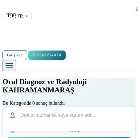
D
🇹🇷
TR
Giriş Yap
Ücretsiz Kayıt Ol
Oral Diagnoz ve Radyoloji
KAHRAMANMARAŞ
Bu Kategoride 0 sonuç bulundu