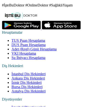
#İşteBuDoktor #OnlineDoktor #SağlıklıYaşam
Hesaplamalar
TUS Puan Hesaplama
DUS Puan Hesaplama
Adet (Regl) Günü Hesaplama
VKI Hesaplama
Su İhtiyacı Hesaplama
Diş Hekimleri
İstanbul Diş Hekimleri
Ankara Diş Hekimleri
İzmir Diş Hekimleri
Bursa Diş Hekimleri
Antalya Diş Hekimleri
Diyetisyenler