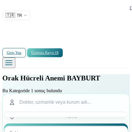
D
🇹🇷
TR
Giriş Yap
Ücretsiz Kayıt Ol
Orak Hücreli Anemi BAYBURT
Bu Kategoride 1 sonuç bulundu
Ara
Ara