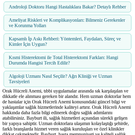
Androloji Doktoru Hangi Hastalıklara Bakar? Detaylı Rehber
Ameliyat Riskleri ve Komplikasyonları: Bilmeniz Gerekenler
ve Korunma Yolları
Kapsamlı İp Askı Rehberi: Yöntemleri, Faydaları, Süreç ve
Kimler İçin Uygun?
Kısmi Histerektomi ile Total Histerektomi Farkları: Hangi
Durumda Hangisi Tercih Edilir?
Algoloji Uzmanı Nasıl Seçilir? Ağrı Kliniği ve Uzman
Tavsiyeleri
Orak Hücreli Anemi, tıbbi uygulamalar arasında sık karşılaşılan ve
dikkatle ele alınması gereken bir alandır. Hem uzman doktorlar hem
de hastalar için Orak Hücreli Anemi konusundaki güncel bilgi ve
yaklaşımlar sağlık hizmetlerinde kaliteyi artırır. Orak Hücreli Anemi
hakkında daha fazla bilgi edinerek doğru sağlık adımlarını
atabilirsiniz. Bayburt ili, sağlık hizmetleri açısından sürekli gelişen
bir yapıya sahiptir. Uzman doktorlara ulaşımın kolaylaştığı şehirde,
farklı branşlarda hizmet veren sağlık kuruluşları ve özel klinikler
dikkat çekmektedir. Bayburt, hasta memnuniyeti ve kaliteli sağlık