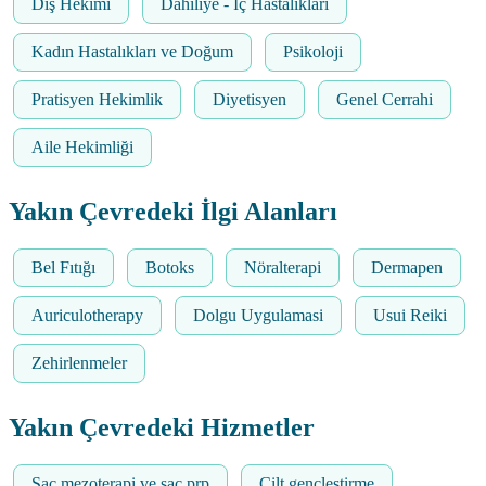
Diş Hekimi
Dahiliye - İç Hastalıkları
Kadın Hastalıkları ve Doğum
Psikoloji
Pratisyen Hekimlik
Diyetisyen
Genel Cerrahi
Aile Hekimliği
Yakın Çevredeki İlgi Alanları
Bel Fıtığı
Botoks
Nöralterapi
Dermapen
Auriculotherapy
Dolgu Uygulamasi
Usui Reiki
Zehirlenmeler
Yakın Çevredeki Hizmetler
Saç mezoterapi ve saç prp
Cilt gençleştirme