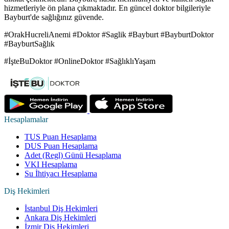
hizmetleriyle ön plana çıkmaktadır. En güncel doktor bilgileriyle
Bayburt'de sağlığınız güvende.
#OrakHucreliAnemi #Doktor #Saglik #Bayburt #BayburtDoktor
#BayburtSağlık
#İşteBuDoktor #OnlineDoktor #SağlıklıYaşam
Hesaplamalar
TUS Puan Hesaplama
DUS Puan Hesaplama
Adet (Regl) Günü Hesaplama
VKI Hesaplama
Su İhtiyacı Hesaplama
Diş Hekimleri
İstanbul Diş Hekimleri
Ankara Diş Hekimleri
İzmir Diş Hekimleri