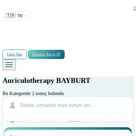
D
🇹🇷
TR
Giriş Yap
Ücretsiz Kayıt Ol
Auriculotherapy BAYBURT
Bu Kategoride 2 sonuç bulundu
Ara
Ara