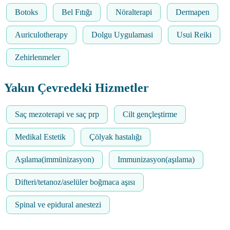
Botoks
Bel Fıtığı
Nöralterapi
Dermapen
Auriculotherapy
Dolgu Uygulamasi
Usui Reiki
Zehirlenmeler
Yakın Çevredeki Hizmetler
Saç mezoterapi ve saç prp
Cilt gençleştirme
Medikal Estetik
Çölyak hastalığı
Aşılama(immünizasyon)
Immunizasyon(aşılama)
Difteri/tetanoz/aselüler boğmaca aşısı
Spinal ve epidural anestezi