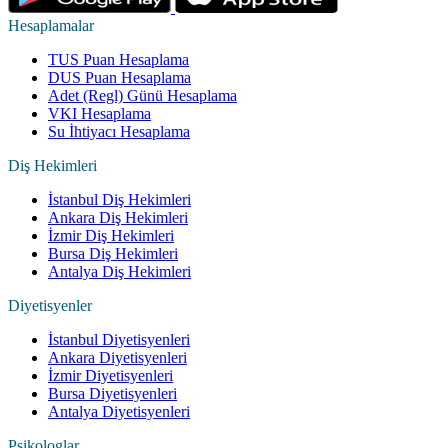
Hesaplamalar
TUS Puan Hesaplama
DUS Puan Hesaplama
Adet (Regl) Günü Hesaplama
VKI Hesaplama
Su İhtiyacı Hesaplama
Diş Hekimleri
İstanbul Diş Hekimleri
Ankara Diş Hekimleri
İzmir Diş Hekimleri
Bursa Diş Hekimleri
Antalya Diş Hekimleri
Diyetisyenler
İstanbul Diyetisyenleri
Ankara Diyetisyenleri
İzmir Diyetisyenleri
Bursa Diyetisyenleri
Antalya Diyetisyenleri
Psikologlar