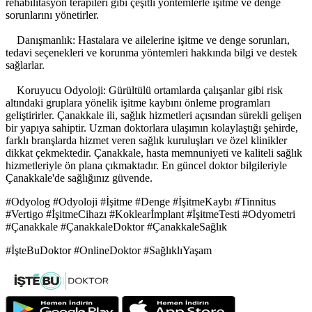
rehabilitasyon terapileri gibi çeşitli yöntemlerle işitme ve denge
sorunlarını yönetirler.
Danışmanlık: Hastalara ve ailelerine işitme ve denge sorunları,
tedavi seçenekleri ve korunma yöntemleri hakkında bilgi ve destek
sağlarlar.
Koruyucu Odyoloji: Gürültülü ortamlarda çalışanlar gibi risk
altındaki gruplara yönelik işitme kaybını önleme programları
geliştirirler. Çanakkale ili, sağlık hizmetleri açısından sürekli gelişen
bir yapıya sahiptir. Uzman doktorlara ulaşımın kolaylaştığı şehirde,
farklı branşlarda hizmet veren sağlık kuruluşları ve özel klinikler
dikkat çekmektedir. Çanakkale, hasta memnuniyeti ve kaliteli sağlık
hizmetleriyle ön plana çıkmaktadır. En güncel doktor bilgileriyle
Çanakkale'de sağlığınız güvende.
#Odyolog #Odyoloji #İşitme #Denge #İşitmeKaybı #Tinnitus
#Vertigo #İşitmeCihazı #Koklearİmplant #İşitmeTesti #Odyometri
#Çanakkale #ÇanakkaleDoktor #ÇanakkaleSağlık
#İşteBuDoktor #OnlineDoktor #SağlıklıYaşam