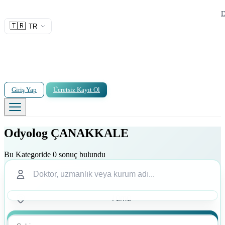
D
🇹🇷
TR
Giriş Yap
Ücretsiz Kayıt Ol
Odyolog ÇANAKKALE
Bu Kategoride 0 sonuç bulundu
Ara
Ara