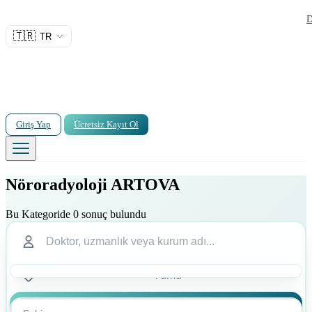
D
🇹🇷
TR
Giriş Yap
Ücretsiz Kayıt Ol
Nöroradyoloji ARTOVA
Bu Kategoride 0 sonuç bulundu
Ara
Ara