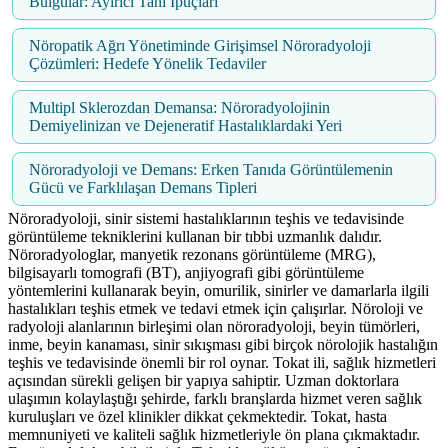
Bulgular: Ayırıcı Tanı İpuçları
Nöropatik Ağrı Yönetiminde Girişimsel Nöroradyoloji
Çözümleri: Hedefe Yönelik Tedaviler
Multipl Sklerozdan Demansa: Nöroradyolojinin
Demiyelinizan ve Dejeneratif Hastalıklardaki Yeri
Nöroradyoloji ve Demans: Erken Tanıda Görüntülemenin
Gücü ve Farklılaşan Demans Tipleri
Nöroradyoloji, sinir sistemi hastalıklarının teşhis ve tedavisinde
görüntüleme tekniklerini kullanan bir tıbbi uzmanlık dalıdır.
Nöroradyologlar, manyetik rezonans görüntüleme (MRG),
bilgisayarlı tomografi (BT), anjiyografi gibi görüntüleme
yöntemlerini kullanarak beyin, omurilik, sinirler ve damarlarla ilgili
hastalıkları teşhis etmek ve tedavi etmek için çalışırlar. Nöroloji ve
radyoloji alanlarının birleşimi olan nöroradyoloji, beyin tümörleri,
inme, beyin kanaması, sinir sıkışması gibi birçok nörolojik hastalığın
teşhis ve tedavisinde önemli bir rol oynar. Tokat ili, sağlık hizmetleri
açısından sürekli gelişen bir yapıya sahiptir. Uzman doktorlara
ulaşımın kolaylaştığı şehirde, farklı branşlarda hizmet veren sağlık
kuruluşları ve özel klinikler dikkat çekmektedir. Tokat, hasta
memnuniyeti ve kaliteli sağlık hizmetleriyle ön plana çıkmaktadır.