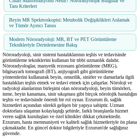
Chiari Malformasyonu Nedir? Nöroradyolojik Bulgular ve
Tanı Kriterleri
Beyin MR Spektroskopisi: Metabolik Değişiklikleri Anlamak
ve Tümör Ayırıcı Tanısı
Modern Nöroradyoloji: MR, BT ve PET Görüntüleme
Teknikleriyle Derinlemesine Bakış
Nöroradyoloji, sinir sistemi hastalıklarının teşhis ve tedavisinde
görüntüleme tekniklerini kullanan bir tıbbi uzmanlık dalıdır.
Nöroradyologlar, manyetik rezonans görüntüleme (MRG),
bilgisayarlı tomografi (BT), anjiyografi gibi görüntüleme
yöntemlerini kullanarak beyin, omurilik, sinirler ve damarlarla ilgili
hastalıkları teşhis etmek ve tedavi etmek için çalışırlar. Nöroloji ve
radyoloji alanlarının birleşimi olan nöroradyoloji, beyin tümörleri,
inme, beyin kanaması, sinir sıkışması gibi birçok nörolojik hastalığın
teşhis ve tedavisinde önemli bir rol oynar. Erzurum ili, sağlık
hizmetleri açısından sürekli gelişen bir yapıya sahiptir. Uzman
doktorlara ulaşımın kolaylaştığı şehirde, farklı branşlarda hizmet
veren sağlık kuruluşları ve özel klinikler dikkat çekmektedir.
Erzurum, hasta memnuniyeti ve kaliteli sağlık hizmetleriyle ön plana
çıkmaktadır. En güncel doktor bilgileriyle Erzurum'de sağlığınız
güvende.