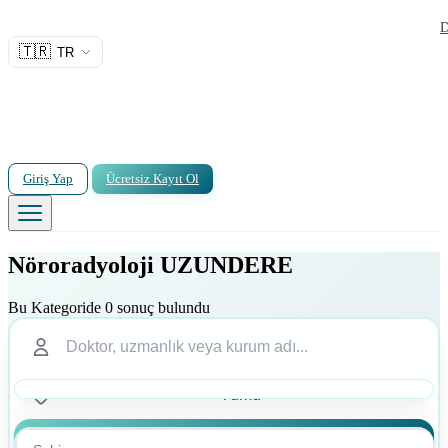
D
🇹🇷
TR
Giriş Yap
Ücretsiz Kayıt Ol
Nöroradyoloji UZUNDERE
Bu Kategoride 0 sonuç bulundu
Ara
Ara