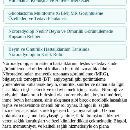
Haritalama: Konuşma ve Hareket Merkezleri
Glioblastoma Multiforme (GBM) MR Görüntüleme
Özellikleri ve Tedavi Planlaması
Nöroradyoloji Nedir? Beyin ve Omurilik Görüntülemede
Kapsamlı Rehber
Beyin ve Omurilik Hastalıklarının Tanısında
Nöroradyolojinin Kritik Rolü
Nöroradyoloji, sinir sistemi hastalıklarının teşhis ve tedavisinde
görüntüleme tekniklerini kullanan bir tıbbi uzmanlık dalıdır.
Nöroradyologlar, manyetik rezonans görüntüleme (MRG),
bilgisayarlı tomografi (BT), anjiyografi gibi görüntüleme
yöntemlerini kullanarak beyin, omurilik, sinirler ve damarlarla ilgili
hastalıkları teşhis etmek ve tedavi etmek için çalışırlar. Nöroloji ve
radyoloji alanlarının birleşimi olan nöroradyoloji, beyin tümörleri,
inme, beyin kanaması, sinir sıkışması gibi birçok nörolojik hastalığın
teşhis ve tedavisinde önemli bir rol oynar. Bingöl ili, sağlık
hizmetleri açısından sürekli gelişen bir yapıya sahiptir. Uzman
doktorlara ulaşımın kolaylaştığı şehirde, farklı branşlarda hizmet
veren sağlık kuruluşları ve özel klinikler dikkat çekmektedir. Bingöl,
hasta memnuniyeti ve kaliteli sağlık hizmetleriyle ön plana