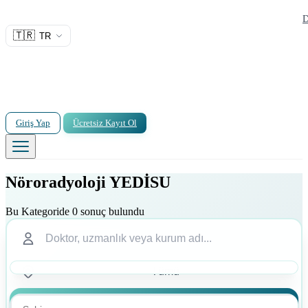
D
🇹🇷
TR
Giriş Yap
Ücretsiz Kayıt Ol
Nöroradyoloji YEDİSU
Bu Kategoride 0 sonuç bulundu
Ara
Ara