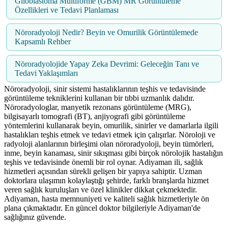
Glioblastoma Multiforme (GBM) MR Görüntüleme
Özellikleri ve Tedavi Planlaması
Nöroradyoloji Nedir? Beyin ve Omurilik Görüntülemede
Kapsamlı Rehber
Nöroradyolojide Yapay Zeka Devrimi: Geleceğin Tanı ve
Tedavi Yaklaşımları
Nöroradyoloji, sinir sistemi hastalıklarının teşhis ve tedavisinde
görüntüleme tekniklerini kullanan bir tıbbi uzmanlık dalıdır.
Nöroradyologlar, manyetik rezonans görüntüleme (MRG),
bilgisayarlı tomografi (BT), anjiyografi gibi görüntüleme
yöntemlerini kullanarak beyin, omurilik, sinirler ve damarlarla ilgili
hastalıkları teşhis etmek ve tedavi etmek için çalışırlar. Nöroloji ve
radyoloji alanlarının birleşimi olan nöroradyoloji, beyin tümörleri,
inme, beyin kanaması, sinir sıkışması gibi birçok nörolojik hastalığın
teşhis ve tedavisinde önemli bir rol oynar. Adiyaman ili, sağlık
hizmetleri açısından sürekli gelişen bir yapıya sahiptir. Uzman
doktorlara ulaşımın kolaylaştığı şehirde, farklı branşlarda hizmet
veren sağlık kuruluşları ve özel klinikler dikkat çekmektedir.
Adiyaman, hasta memnuniyeti ve kaliteli sağlık hizmetleriyle ön
plana çıkmaktadır. En güncel doktor bilgileriyle Adiyaman'de
sağlığınız güvende.