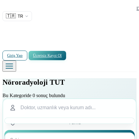
D
🇹🇷
TR
Giriş Yap
Ücretsiz Kayıt Ol
Nöroradyoloji TUT
Bu Kategoride 0 sonuç bulundu
Ara
Ara