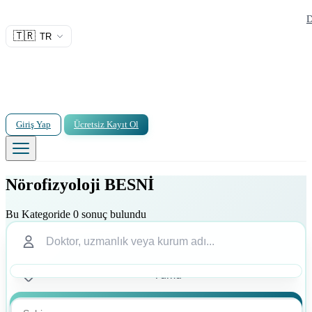
D
🇹🇷
TR
Giriş Yap
Ücretsiz Kayıt Ol
Nörofizyoloji BESNİ
Bu Kategoride 0 sonuç bulundu
Ara
Ara