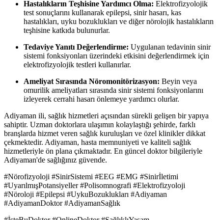
Hastalıkların Teşhisine Yardımcı Olma:
Elektrofizyolojik
test sonuçlarını kullanarak epilepsi, sinir hasarı, kas
hastalıkları, uyku bozuklukları ve diğer nörolojik hastalıkların
teşhisine katkıda bulunurlar.
Tedaviye Yanıtı Değerlendirme:
Uygulanan tedavinin sinir
sistemi fonksiyonları üzerindeki etkisini değerlendirmek için
elektrofizyolojik testleri kullanırlar.
Ameliyat Sırasında Nöromonitörizasyon:
Beyin veya
omurilik ameliyatları sırasında sinir sistemi fonksiyonlarını
izleyerek cerrahi hasarı önlemeye yardımcı olurlar.
Adiyaman ili, sağlık hizmetleri açısından sürekli gelişen bir yapıya
sahiptir. Uzman doktorlara ulaşımın kolaylaştığı şehirde, farklı
branşlarda hizmet veren sağlık kuruluşları ve özel klinikler dikkat
çekmektedir. Adiyaman, hasta memnuniyeti ve kaliteli sağlık
hizmetleriyle ön plana çıkmaktadır. En güncel doktor bilgileriyle
Adiyaman'de sağlığınız güvende.
#Nörofizyoloji #SinirSistemi #EEG #EMG #Sinirİletimi
#UyarılmışPotansiyeller #Polisomnografi #Elektrofizyoloji
#Nöroloji #Epilepsi #UykuBozuklukları #Adiyaman
#AdiyamanDoktor #AdiyamanSağlık
#İşteBuDoktor #OnlineDoktor #SağlıklıYaşam