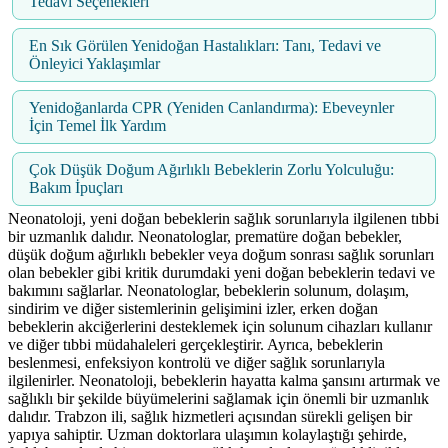
Tedavi Seçenekleri
En Sık Görülen Yenidoğan Hastalıkları: Tanı, Tedavi ve
Önleyici Yaklaşımlar
Yenidoğanlarda CPR (Yeniden Canlandırma): Ebeveynler
İçin Temel İlk Yardım
Çok Düşük Doğum Ağırlıklı Bebeklerin Zorlu Yolculuğu:
Bakım İpuçları
Neonatoloji, yeni doğan bebeklerin sağlık sorunlarıyla ilgilenen tıbbi
bir uzmanlık dalıdır. Neonatologlar, prematüre doğan bebekler,
düşük doğum ağırlıklı bebekler veya doğum sonrası sağlık sorunları
olan bebekler gibi kritik durumdaki yeni doğan bebeklerin tedavi ve
bakımını sağlarlar. Neonatologlar, bebeklerin solunum, dolaşım,
sindirim ve diğer sistemlerinin gelişimini izler, erken doğan
bebeklerin akciğerlerini desteklemek için solunum cihazları kullanır
ve diğer tıbbi müdahaleleri gerçekleştirir. Ayrıca, bebeklerin
beslenmesi, enfeksiyon kontrolü ve diğer sağlık sorunlarıyla
ilgilenirler. Neonatoloji, bebeklerin hayatta kalma şansını artırmak ve
sağlıklı bir şekilde büyümelerini sağlamak için önemli bir uzmanlık
dalıdır. Trabzon ili, sağlık hizmetleri açısından sürekli gelişen bir
yapıya sahiptir. Uzman doktorlara ulaşımın kolaylaştığı şehirde,