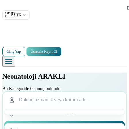
D
🇹🇷
TR
Giriş Yap
Ücretsiz Kayıt Ol
Neonatoloji ARAKLI
Bu Kategoride 0 sonuç bulundu
Ara
Ara