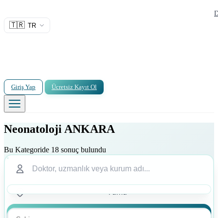
D
🇹🇷
TR
Giriş Yap
Ücretsiz Kayıt Ol
Neonatoloji ANKARA
Bu Kategoride 18 sonuç bulundu
Ara
Ara