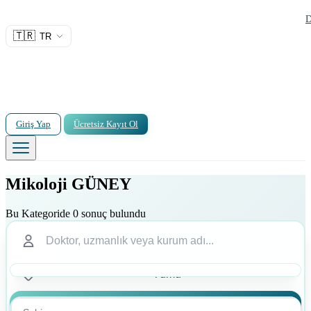
D
🇹🇷
TR
Giriş Yap
Ücretsiz Kayıt Ol
Mikoloji GÜNEY
Bu Kategoride 0 sonuç bulundu
Ara
Ara