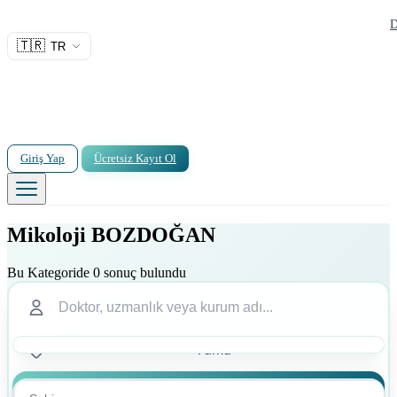
D
🇹🇷
TR
Giriş Yap
Ücretsiz Kayıt Ol
Mikoloji BOZDOĞAN
Bu Kategoride 0 sonuç bulundu
Ara
Ara