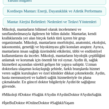
Yardım Bilgileri
Kordiseps Mantarı: Enerji, Dayanıklılık ve Atletik Performans
Mantar Alerjisi Belirtileri: Nedenleri ve Tedavi Yöntemleri
Mikoloji, mantarların bilimsel olarak incelenmesi ve
sınıflandırılmasıyla ilgilenen bir bilim dalıdır. Mantarlar, kendi
krallıklarında yer alan birçok farklı türü içeren bir grup
organizmadır. Mikoloji, mantarların morfolojisi, anatomisi, ekolojisi,
taksonomisi, genetiği ve biyokimyası gibi konuları araştırır. Ayrıca,
mantarların insan sağlığı üzerindeki etkilerini, tıbbi ve endüstriyel
kullanımlarını da inceler. Mikoloji, mantarların biyolojik çeşitliliğini
anlamak ve korumak için önemli bir rol oynar. Aydin ili, sağlık
hizmetleri açısından sürekli gelişen bir yapıya sahiptir. Uzman
doktorlara ulaşımın kolaylaştığı şehirde, farklı branşlarda hizmet
veren sağlık kuruluşları ve özel klinikler dikkat çekmektedir. Aydin,
hasta memnuniyeti ve kaliteli sağlık hizmetleriyle ön plana
çıkmaktadır. En güncel doktor bilgileriyle Aydin'de sağlığınız
güvende.
#Mikoloji #Doktor #Sağlık #Aydin #AydinDoktor #AydinSağlık
#İşteBuDoktor #OnlineDoktor #SağlıklıYaşam