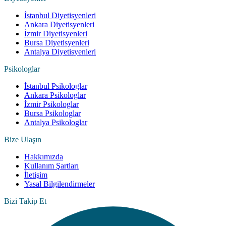
İstanbul Diyetisyenleri
Ankara Diyetisyenleri
İzmir Diyetisyenleri
Bursa Diyetisyenleri
Antalya Diyetisyenleri
Psikologlar
İstanbul Psikologlar
Ankara Psikologlar
İzmir Psikologlar
Bursa Psikologlar
Antalya Psikologlar
Bize Ulaşın
Hakkımızda
Kullanım Şartları
İletişim
Yasal Bilgilendirmeler
Bizi Takip Et