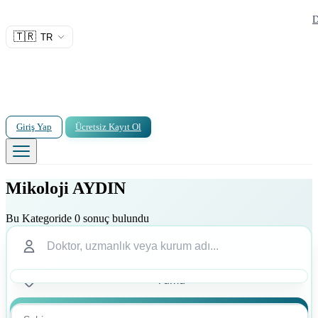
D
🇹🇷
TR
Giriş Yap
Ücretsiz Kayıt Ol
Mikoloji AYDIN
Bu Kategoride 0 sonuç bulundu
Ara
Ara