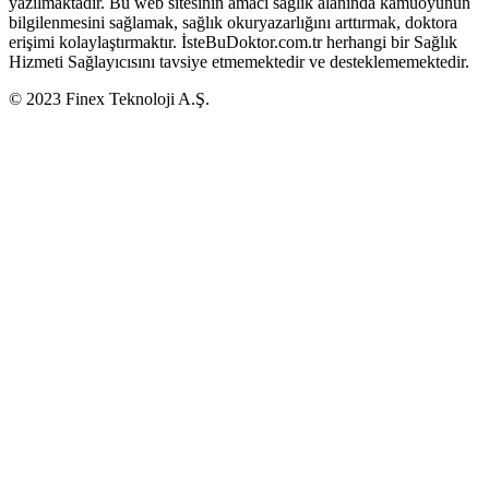
yazılmaktadır. Bu web sitesinin amacı sağlık alanında kamuoyunun
bilgilenmesini sağlamak, sağlık okuryazarlığını arttırmak, doktora
erişimi kolaylaştırmaktır. İsteBuDoktor.com.tr herhangi bir Sağlık
Hizmeti Sağlayıcısını tavsiye etmemektedir ve desteklememektedir.
© 2023 Finex Teknoloji A.Ş.