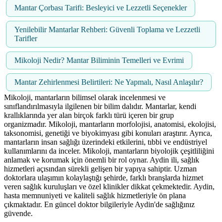
Mantar Çorbası Tarifi: Besleyici ve Lezzetli Seçenekler
Yenilebilir Mantarlar Rehberi: Güvenli Toplama ve Lezzetli
Tarifler
Mikoloji Nedir? Mantar Biliminin Temelleri ve Evrimi
Mantar Zehirlenmesi Belirtileri: Ne Yapmalı, Nasıl Anlaşılır?
Mikoloji, mantarların bilimsel olarak incelenmesi ve
sınıflandırılmasıyla ilgilenen bir bilim dalıdır. Mantarlar, kendi
krallıklarında yer alan birçok farklı türü içeren bir grup
organizmadır. Mikoloji, mantarların morfolojisi, anatomisi, ekolojisi,
taksonomisi, genetiği ve biyokimyası gibi konuları araştırır. Ayrıca,
mantarların insan sağlığı üzerindeki etkilerini, tıbbi ve endüstriyel
kullanımlarını da inceler. Mikoloji, mantarların biyolojik çeşitliliğini
anlamak ve korumak için önemli bir rol oynar. Aydin ili, sağlık
hizmetleri açısından sürekli gelişen bir yapıya sahiptir. Uzman
doktorlara ulaşımın kolaylaştığı şehirde, farklı branşlarda hizmet
veren sağlık kuruluşları ve özel klinikler dikkat çekmektedir. Aydin,
hasta memnuniyeti ve kaliteli sağlık hizmetleriyle ön plana
çıkmaktadır. En güncel doktor bilgileriyle Aydin'de sağlığınız
güvende.