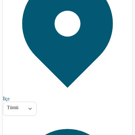
İlçe
Tümü