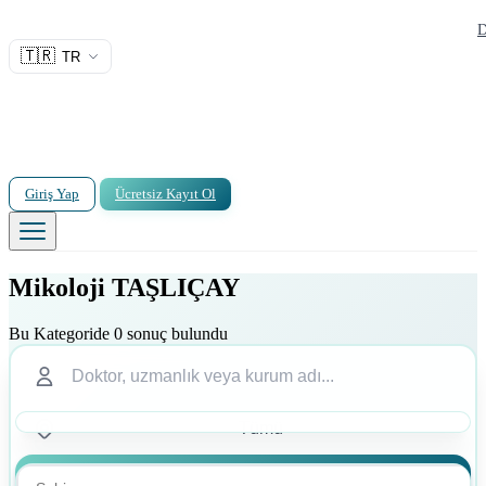
D
🇹🇷
TR
Giriş Yap
Ücretsiz Kayıt Ol
Mikoloji TAŞLIÇAY
Bu Kategoride 0 sonuç bulundu
Ara
Ara