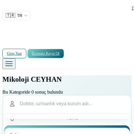
D
🇹🇷
TR
Giriş Yap
Ücretsiz Kayıt Ol
Mikoloji CEYHAN
Bu Kategoride 0 sonuç bulundu
Ara
Ara