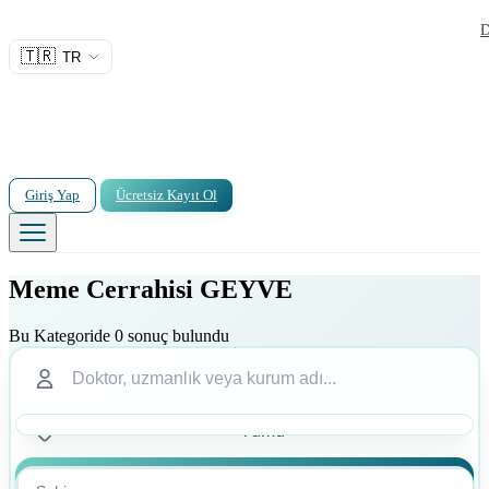
D
🇹🇷
TR
Giriş Yap
Ücretsiz Kayıt Ol
Meme Cerrahisi GEYVE
Bu Kategoride 0 sonuç bulundu
Ara
Ara