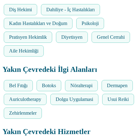
Diş Hekimi
Dahiliye - İç Hastalıkları
Kadın Hastalıkları ve Doğum
Psikoloji
Pratisyen Hekimlik
Diyetisyen
Genel Cerrahi
Aile Hekimliği
Yakın Çevredeki İlgi Alanları
Bel Fıtığı
Botoks
Nöralterapi
Dermapen
Auriculotherapy
Dolgu Uygulamasi
Usui Reiki
Zehirlenmeler
Yakın Çevredeki Hizmetler