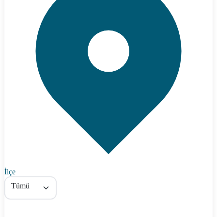
İlçe
Tümü