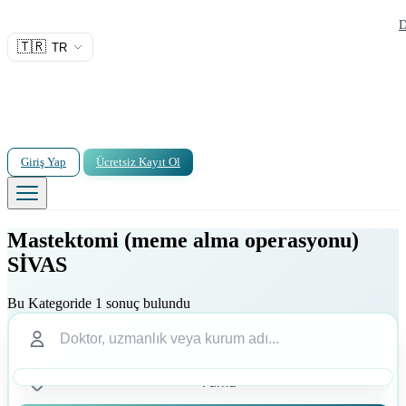
D
🇹🇷
TR
Giriş Yap
Ücretsiz Kayıt Ol
Mastektomi (meme alma operasyonu)
SİVAS
Bu Kategoride 1 sonuç bulundu