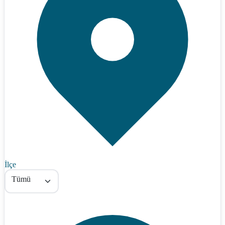
İlçe
Tümü