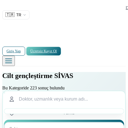
D
🇹🇷
TR
Giriş Yap
Ücretsiz Kayıt Ol
Cilt gençleştirme SİVAS
Bu Kategoride 223 sonuç bulundu
Ara
Ara